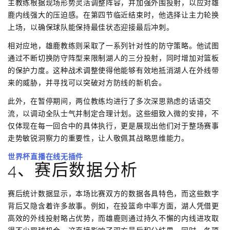
主教练根据现场形势灵活调整阵容，并加强外围投射，以应对雄
鹿内线强大的压迫感。在第四节临近结束时，他选择让主力轮换
上场，以确保球队能保持最佳状态迎接最后冲刺。
相对应地，雄鹿教练则采取了一系列针对性的防守策略。他试图
通过不断切换防守阵型来限制湖人的三分投射，同时增加对篮板
的保护力度。这种战术调整使得他能够有效地抵消湖人在外线带
来的威胁，并寻找可以突破对方防线的新机会。
此外，在暂停期间，两位教练均进行了多次深思熟虑的话语交
流，以调动全队士气并制定合理计划。这些细致入微的安排，不
仅体现在每一回合中的具体执行，更是展现出他们对于整场赛事
走势敏锐洞察力的重要性，让人敬佩其战略思维能力。
世界杯直播在线无插件
4、赛后数据分析
赛后统计数据显示，本场比赛双方的数据各具特色，而这些数字
背后又隐含着许多故事。例如，在投篮命中率方面，湖人凭借更
高效的外线投射略占优势，而雄鹿则通过持久不懈的内线进攻取