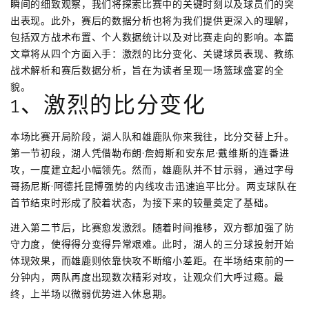
瞬间的细致观察，我们将探索比赛中的关键时刻以及球员们的突
出表现。此外，赛后的数据分析也将为我们提供更深入的理解，
包括双方战术布置、个人数据统计以及对比赛走向的影响。本篇
文章将从四个方面入手：激烈的比分变化、关键球员表现、教练
战术解析和赛后数据分析，旨在为读者呈现一场篮球盛宴的全
貌。
1、激烈的比分变化
本场比赛开局阶段，湖人队和雄鹿队你来我往，比分交替上升。
第一节初段，湖人凭借勒布朗·詹姆斯和安东尼·戴维斯的连番进
攻，一度建立起小幅领先。然而，雄鹿队并不甘示弱，通过字母
哥扬尼斯·阿德托昆博强势的内线攻击迅速追平比分。两支球队在
首节结束时形成了胶着状态，为接下来的较量奠定了基础。
进入第二节后，比赛愈发激烈。随着时间推移，双方都加强了防
守力度，使得得分变得异常艰难。此时，湖人的三分球投射开始
体现效果，而雄鹿则依靠快攻不断缩小差距。在半场结束前的一
分钟内，两队再度出现数次精彩对攻，让观众们大呼过瘾。最
终，上半场以微弱优势进入休息期。