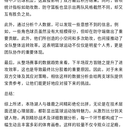
得不少罚球机会，这直接影响了双方最后积分结果。同时，各项
统计指标如助攻数、防守篮板也显示出两队风格截然不同，却又
互有胜负之处。
此外，通过分析个人数据，可以发现一些意想不到的信息。例
如，一些角色球员虽然没有大规模得分，但却在防守端做出了重
要贡献。此外，他们所创造的小空间和多次助攻，也间接推动了
全队整体运转效率。这表明篮球运动不仅仅是明星个人秀，更是
团队协作的重要体现。
最后，从整场赛事的数据趋势来看，下半场双方皆随之提升了进
攻效率，这也是导致最终比分胶着的重要原因。因此，对于未来
双方交锋及其应对策略，相信这样的数据分析会给两支球队提供
宝贵参考，让他们能更好地应对接下来的挑战。
总结：
综上所述，本场湖人与雄鹿之间精彩绝伦比拼，无论是在技术层
面还是心理层面，都彰显出篮球运动独特魅力。从激烈比分到关
键人物，再到精妙战术及详细数据分析，每一个环节都构成了一
幅生动且丰富多彩的体育画卷。这样的较量不仅令观众过足瘾，