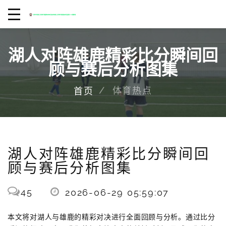
湖人对阵雄鹿精彩比分瞬间回
顾与赛后分析图集
体育热点
首页
湖人对阵雄鹿精彩比分瞬间回
顾与赛后分析图集
45
2026-06-29 05:59:07
本文将对湖人与雄鹿的精彩对决进行全面回顾与分析。通过比分