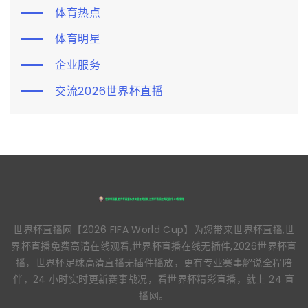
体育热点
体育明星
企业服务
交流2026世界杯直播
世界杯直播网【2026 FIFA World Cup】为您带来世界杯直播,世
界杯直播免费高清在线观看,世界杯直播在线无插件,2026世界杯直
播，世界杯足球高清直播无插件播放，更有专业赛事解说全程陪
伴，24 小时实时更新赛事战况，看世界杯精彩直播，就上 24 直
播网。