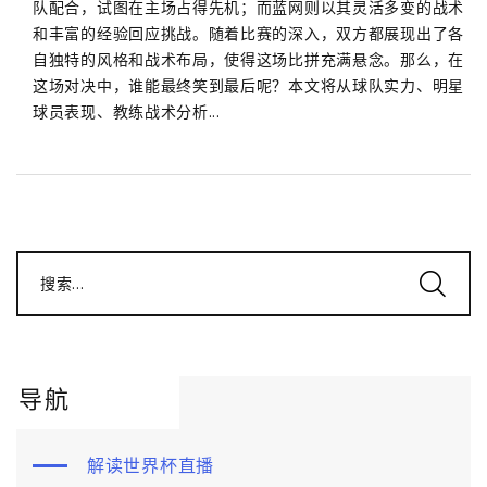
队配合，试图在主场占得先机；而蓝网则以其灵活多变的战术
和丰富的经验回应挑战。随着比赛的深入，双方都展现出了各
自独特的风格和战术布局，使得这场比拼充满悬念。那么，在
这场对决中，谁能最终笑到最后呢？本文将从球队实力、明星
球员表现、教练战术分析...
搜索...
导航
解读世界杯直播