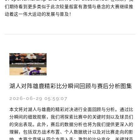
们期待看到更多类似于此次较量般富有激情与悬念的大赛继续推
动着这一伟大运动的发展与普及！
湖人对阵雄鹿精彩比分瞬间回顾与赛后分析图集
2026-06-29 05:59:07
本文将对湖人与雄鹿的精彩对决进行全面回顾与分析。通过比
分瞬间的细致观察，我们将探索比赛中的关键时刻以及球员们
的突出表现。此外，赛后的数据分析也将为我们提供更深入的
理解，包括双方战术布置、个人数据统计以及对比赛走向的影
响。本篇文章将从四个方面入手：激烈的比分变化、关键球员