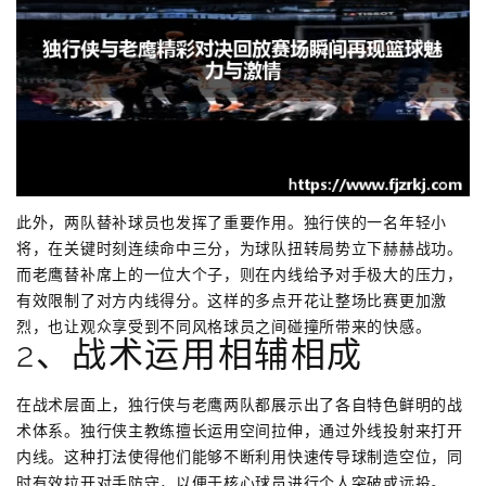
此外，两队替补球员也发挥了重要作用。独行侠的一名年轻小
将，在关键时刻连续命中三分，为球队扭转局势立下赫赫战功。
而老鹰替补席上的一位大个子，则在内线给予对手极大的压力，
有效限制了对方内线得分。这样的多点开花让整场比赛更加激
烈，也让观众享受到不同风格球员之间碰撞所带来的快感。
2、战术运用相辅相成
在战术层面上，独行侠与老鹰两队都展示出了各自特色鲜明的战
术体系。独行侠主教练擅长运用空间拉伸，通过外线投射来打开
内线。这种打法使得他们能够不断利用快速传导球制造空位，同
时有效拉开对手防守，以便于核心球员进行个人突破或远投。