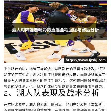
下半场开始后，比赛节奏加快，两队都开始频繁发起快攻。特别
是在第三节中段，湖人利用连续抢断形成反击，而雄鹿则依靠字
母哥强大的身体素质不断制造罚球机会。这种来回拉锯使得现场
气氛愈发热烈，也让观众们体验到篮球赛事带来的激情与魅力。
2、湖人队表现及战术分析
在本场比赛中，湖人的表现可圈可点。他们充分发挥了詹姆斯与
浓眉哥之间默契配合的重要性。在进攻端，两位超级巨星不仅能