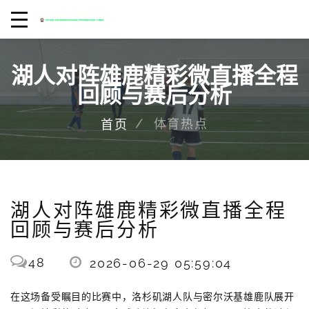
湖人对阵雄鹿精彩微直播全程
回顾与赛后分析
体育热点
首页
湖人对阵雄鹿精彩微直播全程
回顾与赛后分析
48
2026-06-29 05:59:04
在这场备受瞩目的比赛中，洛杉矶湖人队与密尔沃基雄鹿队展开