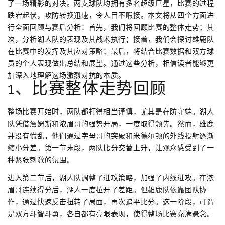
了一场精彩的对决。两支球队均拥有多名超级巨星，比赛的过程
跌宕起伏，攻防转换迅速，令人目不暇接。本文将从四个方面进
行全面回顾与赛后分析：首先，我们将回顾比赛的整体走势；其
次，分析湖人队的表现及其战术执行；接着，我们会探讨雄鹿队
在比赛中的发挥及其应对策略；最后，将结合比赛数据和双方球
员的个人表现做出总结和展望。通过这些分析，相信读者能够更
加深入地理解这场激烈对抗的本质。
1、比赛整体走势回顾
整场比赛开始时，两队都打得相当谨慎，尤其是在防守端。湖人
队凭借詹姆斯和浓眉哥的强势开局，一度取得领先。然而，雄鹿
并没有慌乱，他们通过字母哥的突破和米德尔顿的外线投射逐渐
缩小分差。第一节末段，两队比分交替上升，让观众感受到了一
种紧张刺激的氛围。
进入第二节后，湖人队调整了进攻策略，加强了内线进攻。在浓
眉哥连续得分后，湖人一度拉开了差距。但雄鹿队依靠团队协
作，通过快速反击扭转了局面，再次追平比分。这一阶段，可谓
是双方斗智斗勇，各自都有亮眼表现，使得整场比赛充满悬念。