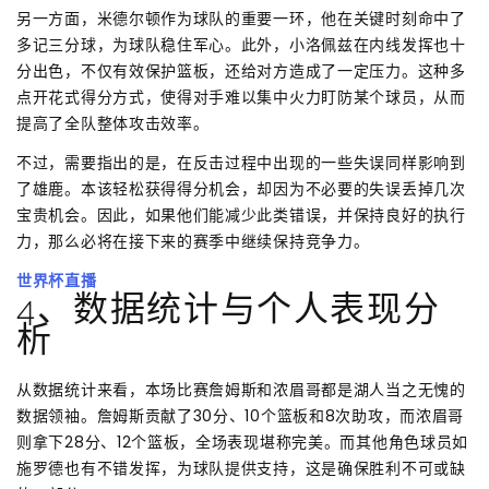
另一方面，米德尔顿作为球队的重要一环，他在关键时刻命中了
多记三分球，为球队稳住军心。此外，小洛佩兹在内线发挥也十
分出色，不仅有效保护篮板，还给对方造成了一定压力。这种多
点开花式得分方式，使得对手难以集中火力盯防某个球员，从而
提高了全队整体攻击效率。
不过，需要指出的是，在反击过程中出现的一些失误同样影响到
了雄鹿。本该轻松获得得分机会，却因为不必要的失误丢掉几次
宝贵机会。因此，如果他们能减少此类错误，并保持良好的执行
力，那么必将在接下来的赛季中继续保持竞争力。
世界杯直播
4、数据统计与个人表现分
析
从数据统计来看，本场比赛詹姆斯和浓眉哥都是湖人当之无愧的
数据领袖。詹姆斯贡献了30分、10个篮板和8次助攻，而浓眉哥
则拿下28分、12个篮板，全场表现堪称完美。而其他角色球员如
施罗德也有不错发挥，为球队提供支持，这是确保胜利不可或缺