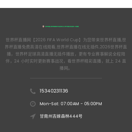
世界杯直播网【2026 FIFA World Cup】为您带来世界杯直播,世
界杯直播免费高清在线观看,世界杯直播在线无插件,2026世界杯直
播，世界杯足球高清直播无插件播放，更有专业赛事解说全程陪
伴，24 小时实时更新赛事战况，看世界杯精彩直播，就上 24 直
播网。
15340231136
Mon-Sat: 07:00AM - 05:00PM
甘南州吉嫁森林444号