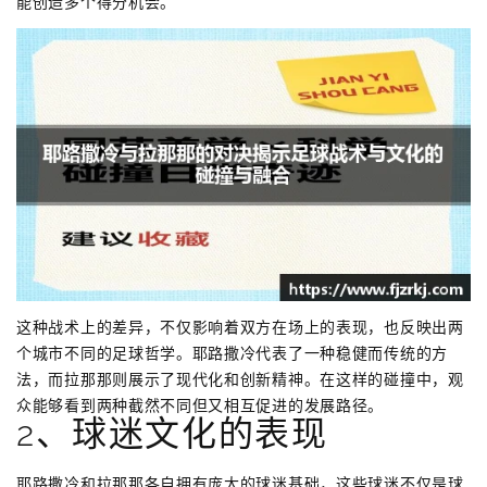
能创造多个得分机会。
这种战术上的差异，不仅影响着双方在场上的表现，也反映出两
个城市不同的足球哲学。耶路撒冷代表了一种稳健而传统的方
法，而拉那那则展示了现代化和创新精神。在这样的碰撞中，观
众能够看到两种截然不同但又相互促进的发展路径。
2、球迷文化的表现
耶路撒冷和拉那那各自拥有庞大的球迷基础，这些球迷不仅是球