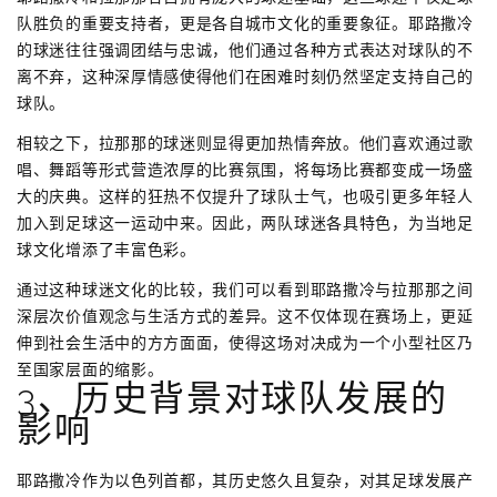
队胜负的重要支持者，更是各自城市文化的重要象征。耶路撒冷
的球迷往往强调团结与忠诚，他们通过各种方式表达对球队的不
离不弃，这种深厚情感使得他们在困难时刻仍然坚定支持自己的
球队。
相较之下，拉那那的球迷则显得更加热情奔放。他们喜欢通过歌
唱、舞蹈等形式营造浓厚的比赛氛围，将每场比赛都变成一场盛
大的庆典。这样的狂热不仅提升了球队士气，也吸引更多年轻人
加入到足球这一运动中来。因此，两队球迷各具特色，为当地足
球文化增添了丰富色彩。
通过这种球迷文化的比较，我们可以看到耶路撒冷与拉那那之间
深层次价值观念与生活方式的差异。这不仅体现在赛场上，更延
伸到社会生活中的方方面面，使得这场对决成为一个小型社区乃
至国家层面的缩影。
3、历史背景对球队发展的
影响
耶路撒冷作为以色列首都，其历史悠久且复杂，对其足球发展产