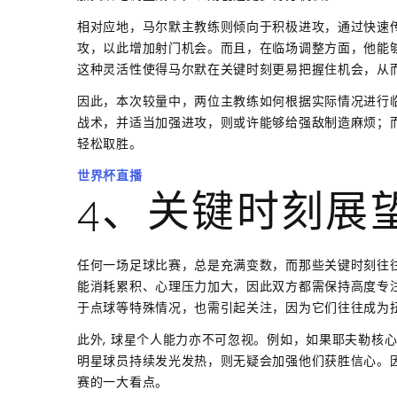
相对应地，马尔默主教练则倾向于积极进攻，通过快速
攻，以此增加射门机会。而且，在临场调整方面，他能
这种灵活性使得马尔默在关键时刻更易把握住机会，从
因此，本次较量中，两位主教练如何根据实际情况进行
战术，并适当加强进攻，则或许能够给强敌制造麻烦；
轻松取胜。
世界杯直播
4、关键时刻展
任何一场足球比赛，总是充满变数，而那些关键时刻往
能消耗累积、心理压力加大，因此双方都需保持高度专
于点球等特殊情况，也需引起关注，因为它们往往成为
此外, 球星个人能力亦不可忽视。例如，如果耶夫勒核
明星球员持续发光发热，则无疑会加强他们获胜信心。
赛的一大看点。