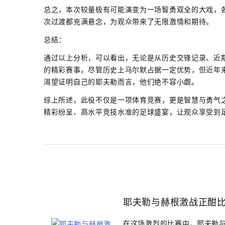
总之，本次较量极有可能演变为一场智勇双全的大戏，
次过渡都充满悬念，为观众带来了无限激情和期待。
总结：
通过以上分析，可以看出，无论是从历史交锋记录、近
的精彩赛事。尽管历史上马尔默占据一定优势，但近年
渴望证明自己的耶夫勒而言，他们绝不容小觑。
综上所述，此役不仅是一项体育竞赛，更是智慧与勇气
精彩纷呈、高水平竞技水准的足球盛宴，让观众享受到
耶夫勒与赫根激战正酣
在这场激烈的比赛中，耶夫勒