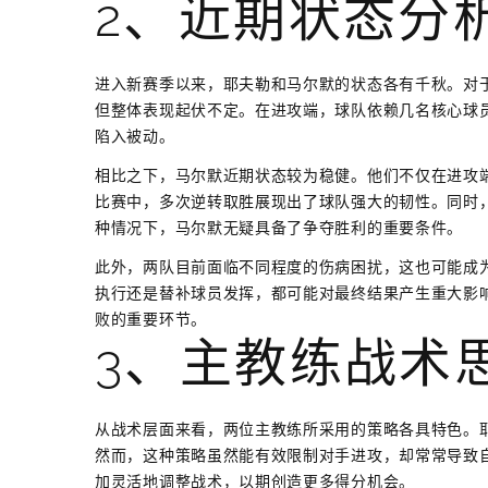
2、近期状态分
进入新赛季以来，耶夫勒和马尔默的状态各有千秋。对
但整体表现起伏不定。在进攻端，球队依赖几名核心球
陷入被动。
相比之下，马尔默近期状态较为稳健。他们不仅在进攻
比赛中，多次逆转取胜展现出了球队强大的韧性。同时
种情况下，马尔默无疑具备了争夺胜利的重要条件。
此外，两队目前面临不同程度的伤病困扰，这也可能成
执行还是替补球员发挥，都可能对最终结果产生重大影
败的重要环节。
3、主教练战术
从战术层面来看，两位主教练所采用的策略各具特色。
然而，这种策略虽然能有效限制对手进攻，却常常导致
加灵活地调整战术，以期创造更多得分机会。