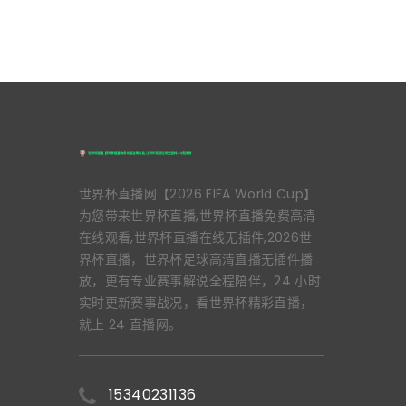
世界杯直播网【2026 FIFA World Cup】
为您带来世界杯直播,世界杯直播免费高清
在线观看,世界杯直播在线无插件,2026世
界杯直播，世界杯足球高清直播无插件播
放，更有专业赛事解说全程陪伴，24 小时
实时更新赛事战况，看世界杯精彩直播，
就上 24 直播网。
15340231136