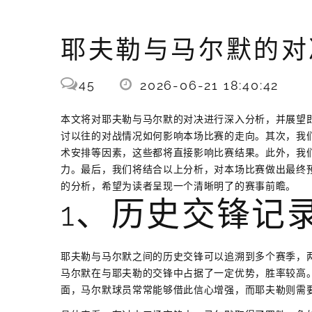
耶夫勒与马尔默的对
45
2026-06-21 18:40:42
本文将对耶夫勒与马尔默的对决进行深入分析，并展望
讨以往的对战情况如何影响本场比赛的走向。其次，我
术安排等因素，这些都将直接影响比赛结果。此外，我
力。最后，我们将结合以上分析，对本场比赛做出最终
的分析，希望为读者呈现一个清晰明了的赛事前瞻。
1、历史交锋记
耶夫勒与马尔默之间的历史交锋可以追溯到多个赛季，
马尔默在与耶夫勒的交锋中占据了一定优势，胜率较高
面，马尔默球员常常能够借此信心增强，而耶夫勒则需