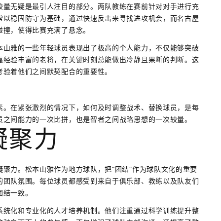
较量无疑是最引人注目的部分。两队教练在赛前针对对手进行充
常以稳固防守为基础，通过快速反击来寻找进攻机会，而名古屋
碰撞，使得比赛充满了悬念。
本山雅的一些年轻球员表现出了极高的个人能力，不仅能够突破
靠经验丰富的老将，在关键时刻总能做出冷静且果断的判断。这
考验着他们之间默契配合的重要性。
素。在紧张激烈的情况下，如何及时调整战术、替换球员，是每
员之间能力的一次比拼，也是智者之间战略思想的一次较量。
凝聚力
聚力。松本山雅作为地方球队，把“团结”作为球队文化的重要
的团队氛围。每位球员都感受到来自于俱乐部、教练以及队友们
团结一致。
系统化和专业化的人才培养机制。他们注重通过科学训练提升整