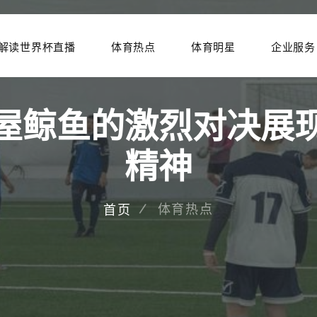
解读世界杯直播
体育热点
体育明星
企业服务
屋鲸鱼的激烈对决展
精神
体育热点
首页