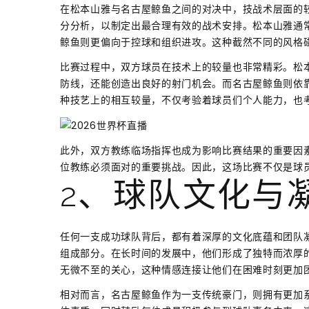
在松本山雅与名古屋鲸鱼之间的对决中，技战术层面的
分分析，以制定出最合理有效的战术安排。松本山雅通
鲸鱼则更偏向于控球和组织进攻。这种截然不同的风格
比赛过程中，双方球员在技术上的较量也非常精彩。松
防线，还能创造出良好的射门机会。而名古屋鲸鱼则依
种技艺上的相互较量，不仅考验着球员们个人能力，也
此外，双方教练临场指挥也成为影响比赛结果的重要因
位教练必须面对的重要挑战。因此，这场比赛不仅是球
2、球队文化与
任何一支成功球队背后，都有着深厚的文化底蕴和团队凝
组成部分。在长时间的发展中，他们形成了独特而浓厚
无微不至的关心，这种情感连接让他们在困难时刻更加
相对而言，名古屋鲸鱼作为一支传统豪门，则拥有更加