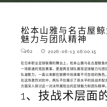
松本山雅与名古屋鲸
魅力与团队精神
62
2026-06-13 06:00:15
在日本职业足球联赛的舞台上，松本山雅与名古屋鲸鱼
一场普通的竞技赛事，更是两支球队展现足球魅力与团
队凝聚力，一直以来都在联赛中扮演着不可忽视的角色
在这场激烈对抗中，两队不仅展示了高水平的技战术配
方面深入探讨这一对决所展现出的足球魅力和团队精神
1、技战术层面