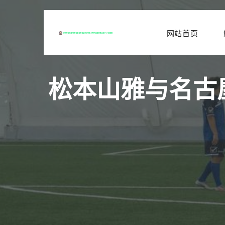
网站首页
松本山雅与名古