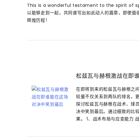
This is a wonderful testament to the spiri
以能够走到一起，共同谱写出如此动人的篇章，即使面
辉煌历程！
松兹瓦与赫根激战在即
在即将到来的松兹瓦与赫根之
较量不仅关系到两队的排名，
探讨松兹瓦与赫根在战术、球
决中笑到最后。通过细致的比
果。 1、战术布局与应变能力 