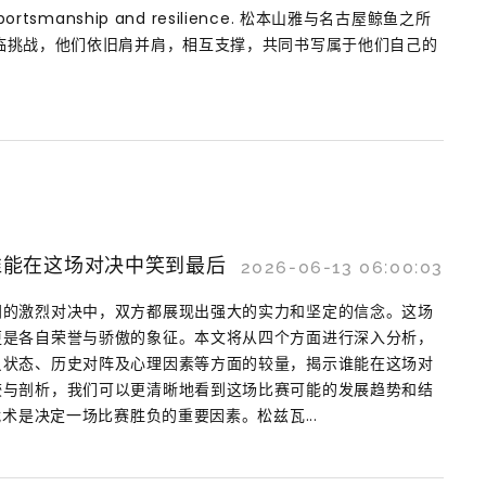
t of sportsmanship and resilience. 松本山雅与名古屋鲸鱼之所
临挑战，他们依旧肩并肩，相互支撑，共同书写属于他们自己的
谁能在这场对决中笑到最后
2026-06-13 06:00:03
间的激烈对决中，双方都展现出强大的实力和坚定的信念。这场
更是各自荣誉与骄傲的象征。本文将从四个方面进行深入分析，
员状态、历史对阵及心理因素等方面的较量，揭示谁能在这场对
较与剖析，我们可以更清晰地看到这场比赛可能的发展趋势和结
战术是决定一场比赛胜负的重要因素。松兹瓦...