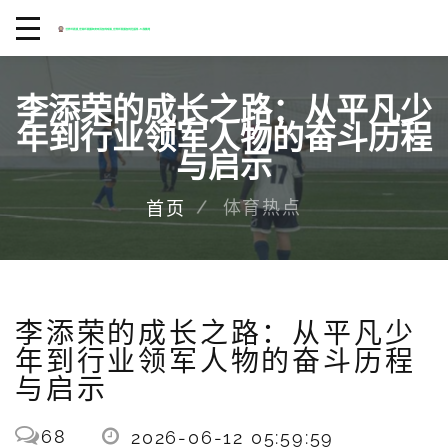
李添荣的成长之路：从平凡少
年到行业领军人物的奋斗历程
与启示
体育热点
首页
李添荣的成长之路：从平凡少
年到行业领军人物的奋斗历程
与启示
68
2026-06-12 05:59:59