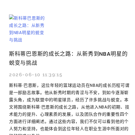
斯科蒂巴恩斯的成长之路：从新秀到NBA明星的
蜕变与挑战
2026-06-10 11:39:15
斯科蒂·巴恩斯，这位年轻的篮球运动员在NBA的成长历程可谓
是一部励志故事。他从新秀时期的青涩与不安，到如今逐渐崭
露头角，成为联盟中的明星球员，经历了许多挑战与蜕变。本
文将围绕斯科蒂·巴恩斯的成长之路，从他进入NBA的初期、技
术能力的提升、心理素质的发展，以及团队合作的重要性四个
方面进行详细阐述。通过这些内容，我们不仅可以看到他的个
人努力和坚持，也能体会到这位年轻人在职业生涯中所面对的