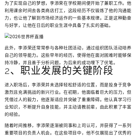
为了实现自己的梦想，李添荣在学校期间便开始了兼职工作。他
利用课余时间去各类商店打工，这段经历不仅锻炼了他的沟通能
力，也让他了解到市场经济运作的一些基本规律。正是这种勤奋
与好学，让他在日后的职业生涯中具备了扎实的基础。
此外，李添荣还常常参与各种社团活动，通过组织团队活动培养
自己的领导能力。这些早年的经历，使得他在面对困难时能够保
持冷静，并且善于分析问题，为后来的成功埋下了伏笔。
2、职业发展的关键阶段
进入职场后，李添荣并未选择轻松舒适的位置，而是投身于竞争
激烈且充满挑战的新兴行业。在初期，他面临着巨大的压力，但
凭借过人的毅力，他逐渐适应并突破了重重障碍。他认真学习行
业知识，不断提升自身技能，并主动请教前辈，由此积累了丰富
的经验。
随着时间推移，李添荣逐渐被同事和上司认可，并获得了一系列
重要项目的负责人机会。在这些项目中，他不仅展现出了优秀的