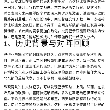
注。两支球队在赛季中的表现各有千秋，而这场比赛更是双方争
夺积分、提升士气的重要战役。本文将从历史背景、现状分析、
球员表现和未来展望四个方面深入探讨这场激战，试图揭示谁能
最终笑到最后。在历史长河中，两队曾经交锋无数，每一次碰撞
都让球迷为之疯狂。而在本赛季，这两支球队都渴望在联赛中取
得佳绩，彼此间的竞争更加白热化。究竟巴伊亚能否延续主场优
势，还是塞阿拉能够逆袭成功？请跟随我们一起深入分析。
1、历史背景与对阵回顾
巴伊亚与塞阿拉的对阵历史悠久，双方在各大赛事中多次相遇。
自上世纪以来，两队之间的较量始终充满火药味，每一场比赛都
成为了球迷们津津乐道的话题。巴伊亚作为东北部的传统强队，
在地域文化和足球氛围上都有着深厚的底蕴；而塞阿拉作为来自
北东部的重要代表，也不甘示弱，屡屡挑战强敌。
纵观两队过往交锋记录，可以发现巴伊亚略占上风。然而，在最
近几年的联赛中，塞阿拉逐渐崛起，多次在客场给巴伊亚带来惊
喜。不论是技术流派还是战术布置，两支球队都有着独特的风
格，使得每次交锋都充满悬念。这种历史积淀不仅增加了比赛的