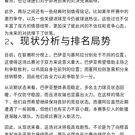
看点，也让球迷们对于即将到来的对决充满期待。
此外，两队之间还有一些经典时刻值得铭记，比如某年杯赛中的
激烈争夺，以及一些关键进球至今仍被球迷热议。这些过往不仅
丰富了双方的情感纽带，更加深了彼此间的不信任和竞争心态，
为未来的对抗埋下了伏笔。
2、现状分析与排名局势
目前，在联赛积分榜上，巴伊亚与塞阿拉分别处于不同的位置，
这使得这场比赛对于双方来说意义重大。巴伊亚希望借助主场之
利争取胜利，以巩固自身在前列的位置；而塞阿拉则急需积分来
扭转颓势，因此他们会全力以赴争取至少一分。
从近期状态来看，巴伊亚整体表现稳定，多名主力球员状态回
暖，不仅防守稳固，而且进攻端也显露出火力。在这样的情况
下，他们自然希望继续保持良好的竞技状态。而塞阿拉虽然近期
遭遇了一些困难，但他们也有实力不容小觑，本赛季引入的新援
逐渐融入球队，为后续比赛注入新活力。
因此，从现状来看，这场对决将极具戏剧性。不论是为了向榜首
发起冲击还是为保级而战，两队必然会在比赛中拼尽全力。同