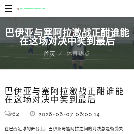
巴伊亚与塞阿拉激战正酣谁能
在这场对决中笑到最后
体育热点
首页
巴伊亚与塞阿拉激战正酣谁能
在这场对决中笑到最后
62
2026-06-07 06:00:14
在巴西足球的舞台上，巴伊亚与塞阿拉之间的对决总是备受关