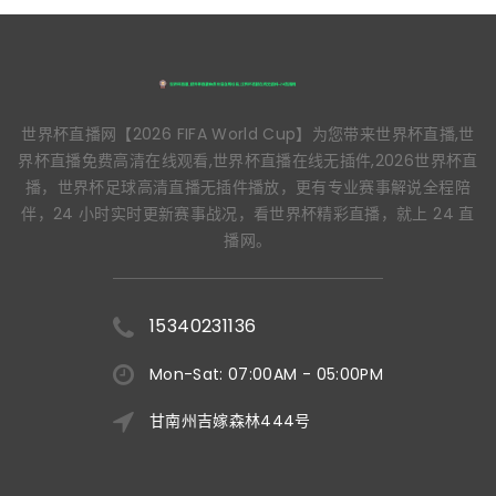
世界杯直播网【2026 FIFA World Cup】为您带来世界杯直播,世
界杯直播免费高清在线观看,世界杯直播在线无插件,2026世界杯直
播，世界杯足球高清直播无插件播放，更有专业赛事解说全程陪
伴，24 小时实时更新赛事战况，看世界杯精彩直播，就上 24 直
播网。
15340231136
Mon-Sat: 07:00AM - 05:00PM
甘南州吉嫁森林444号