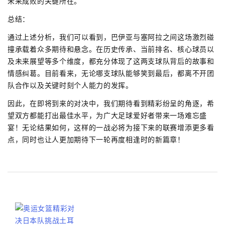
未来成败的关键所在。
总结：
通过上述分析，我们可以看到，巴伊亚与塞阿拉之间这场激烈碰
撞承载着众多期待和悬念。在历史传承、当前排名、核心球员以
及未来展望等多个维度，都充分体现了这两支球队背后的故事和
情感纠葛。目前看来，无论哪支球队能够笑到最后，都离不开团
队合作以及关键时刻个人能力的发挥。
因此，在即将到来的对决中，我们期待看到精彩纷呈的角逐，希
望双方都能打出最佳水平，为广大足球爱好者带来一场难忘盛
宴！无论结果如何，这样的一战必将为接下来的联赛增添更多看
点，同时也让人更加期待下一轮再度相逢时的新篇章！