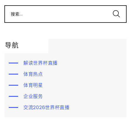
搜索...
导航
解读世界杯直播
体育热点
体育明星
企业服务
交流2026世界杯直播