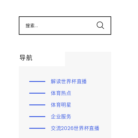
搜索...
导航
解读世界杯直播
体育热点
体育明星
企业服务
交流2026世界杯直播