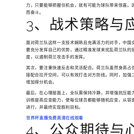
力，只要能够把握住机会，就有可能为球队带来惊喜。
而奋斗。
3、战术策略与
面对荷兰队这样一支技术娴熟且充满活力的对手，中国
要充分发挥自己的优势，通过精准发球来扰乱荷兰队的
度，以遏制荷兰攻击手的发挥。
其次，要注重快速反击和灵活配合。荷兰队虽然身高占
接配合拉开空间，可以有效打击对方防线。同时，加强
增加得分机会。
最后，在心理层面上，全队需保持冷静，并增强抗压能
训练提高应变能力，使每位球员都能够随机应变，从容
进行，并最终实现胜利目标。
世界杯直播免费高清在线观看
4、公众期待与