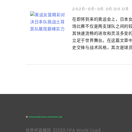
2026-06-06 06:00:08
在即将到来的奥运会上，日本
场比赛不仅是两支球队之间的
其快速流畅的进攻和灵活多变
立足于世界舞台。在这篇文章
史交锋与战术风格，其次是球员
世界杯直播网【2026 FIFA World Cup】