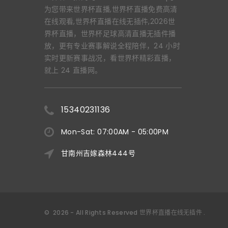
为您带来世界杯直播,世界杯直播免费高清
在线观看,世界杯直播在线无插件,2026世
界杯直播，世界杯足球高清直播无插件播
放，更有专业赛事解说全程陪伴，24 小时
实时更新赛事战况，看世界杯精彩直播，
就上 24 直播网。
15340231136
Mon-Sat: 07:00AM - 05:00PM
甘南州吉嫁森林444号
©
2026
- All Rights Reserved
世界杯直播在线无插件
.