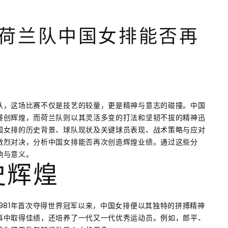
荷兰队中国女排能否再
队，这场比赛不仅是技艺的较量，更是精神与意志的碰撞。中国
屡创辉煌，而荷兰队则以其灵活多变的打法和坚韧不拔的精神迅
国女排的历史背景、球队现状及关键球员表现、战术策略与应对
激烈对决，分析中国女排能否再次创造辉煌业绩。通过这些分
响与意义。
史辉煌
981年首次夺得世界冠军以来，中国女排便以其独特的拼搏精神
事中取得佳绩，还培养了一代又一代优秀运动员。例如，郎平、