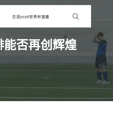
交流2026世界杯直播
排能否再创辉煌