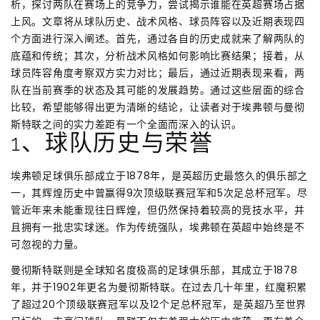
析，探讨两队在赛场上的竞争力，尝试揭示谁能在英超赛场占据
上风。文章将从球队历史、战术风格、球员阵容以及近期表现四
个方面进行深入阐述。首先，通过各自的历史成就来了解两队的
底蕴和传统；其次，分析战术风格如何影响比赛结果；接着，从
球员阵容角度考察双方实力对比；最后，通过近期表现来看，两
队在当前赛季的状态及其可能的发展趋势。通过这些层面的综合
比较，希望能够得出更为清晰的结论，让读者对于埃弗顿与曼彻
斯特联之间的实力差距有一个全面而深入的认识。
1、球队历史与荣誉
埃弗顿足球俱乐部成立于1878年，是英超历史最悠久的俱乐部之
一，其辉煌历史中曾赢得9次顶级联赛冠军和5次足总杯冠军。尽
管近年来未能重现往日辉煌，但仍然保持着较高的竞技水平，并
且拥有一批忠实球迷。作为传统强队，埃弗顿在英超中始终是不
可忽视的力量。
曼彻斯特联则是全球知名度极高的足球俱乐部，其成立于1878
年，并于1902年更名为曼彻斯特联。在过去几十年里，红魔积累
了超过20个顶级联赛冠军以及12个足总杯冠军，是英超乃至世界