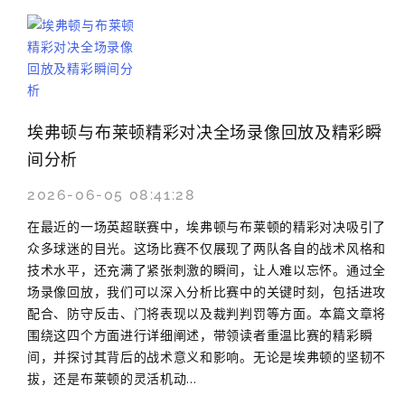
埃弗顿与布莱顿精彩对决全场录像回放及精彩瞬
间分析
2026-06-05 08:41:28
在最近的一场英超联赛中，埃弗顿与布莱顿的精彩对决吸引了
众多球迷的目光。这场比赛不仅展现了两队各自的战术风格和
技术水平，还充满了紧张刺激的瞬间，让人难以忘怀。通过全
场录像回放，我们可以深入分析比赛中的关键时刻，包括进攻
配合、防守反击、门将表现以及裁判判罚等方面。本篇文章将
围绕这四个方面进行详细阐述，带领读者重温比赛的精彩瞬
间，并探讨其背后的战术意义和影响。无论是埃弗顿的坚韧不
拔，还是布莱顿的灵活机动...