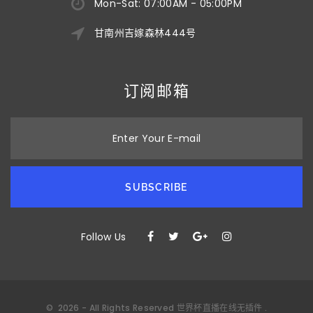
Mon-Sat: 07:00AM - 05:00PM
甘南州吉嫁森林444号
订阅邮箱
Enter Your E-mail
SUBSCRIBE
Follow Us
©
2026
- All Rights Reserved
世界杯直播在线无插件
.