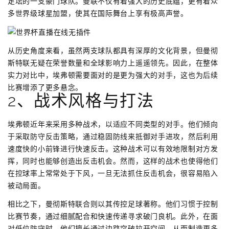
足坛的一支豪门球队。曼联不仅有着强大的历史底蕴，更有着众
多世界级球星加盟，使其在国际舞台上享有极高声誉。
从历史角度来看，虽然两支球队都具有深厚的文化背景，但曼彻
斯特联无疑在荣誉数量和全球影响力上遥遥领先。因此，在整体
实力对比中，埃弗顿需要面对的是更为强大的对手，这也为后续
比赛增添了更多悬念。
2、战术风格与打法
埃弗顿近年来采用多种战术，以适应不同类型的对手。他们倾向
于采取防守反击策略，通过稳固防线来抵御对手进攻，然后利用
速度快的小前锋进行快速反击。这种战术可以有效地限制对方发
挥，同时也能够创造出反击机会。然而，这样的战术也使得他们
在控球率上常常处于下风，一旦无法抓住反击机会，很容易陷入
被动局面。
相比之下，曼彻斯特联合则以其传控足球著称。他们习惯于控制
比赛节奏，通过细腻配合和快速传递寻求破门良机。此外，在面
对低位防守时，他们擅长通过边路突破拉开空间，从而制造更多