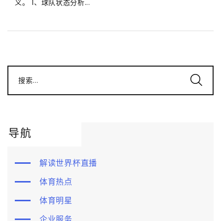
义。 1、球队状态分析...
搜索...
导航
解读世界杯直播
体育热点
体育明星
企业服务