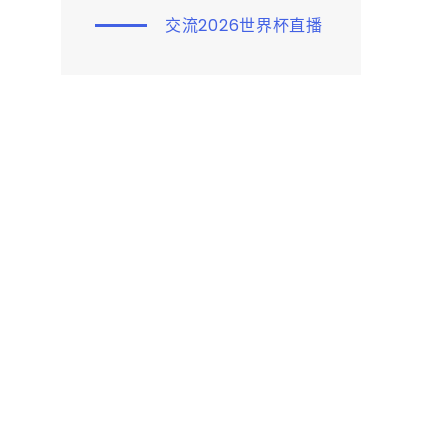
交流2026世界杯直播