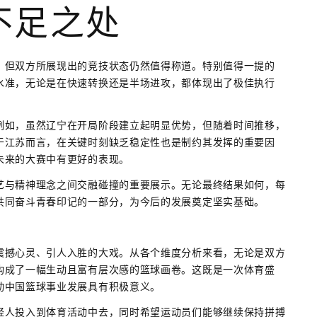
不足之处
，但双方所展现出的竞技状态仍然值得称道。特别值得一提的
水准，无论是在快速转换还是半场进攻，都体现出了极佳执行
例如，虽然辽宁在开局阶段建立起明显优势，但随着时间推移，
于江苏而言，在关键时刻缺乏稳定性也是制约其发挥的重要因
未来的大赛中有更好的表现。
艺与精神理念之间交融碰撞的重要展示。无论最终结果如何，每
共同奋斗青春印记的一部分，为今后的发展奠定坚实基础。
震撼心灵、引人入胜的大戏。从各个维度分析来看，无论是双方
构成了一幅生动且富有层次感的篮球画卷。这既是一次体育盛
动中国篮球事业发展具有积极意义。
轻人投入到体育活动中去，同时希望运动员们能够继续保持拼搏