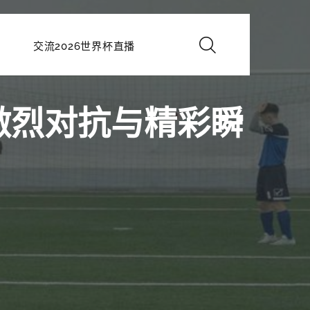
交流2026世界杯直播
激烈对抗与精彩瞬