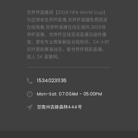
世界杯直播网【2026 FIFA World Cup】
为您带来世界杯直播,世界杯直播免费高清
在线观看,世界杯直播在线无插件,2026世
界杯直播，世界杯足球高清直播无插件播
放，更有专业赛事解说全程陪伴，24 小时
实时更新赛事战况，看世界杯精彩直播，
就上 24 直播网。
15340231136
Mon-Sat: 07:00AM - 05:00PM
甘南州吉嫁森林444号