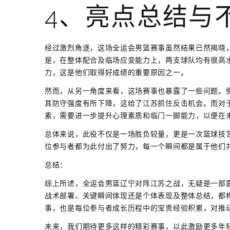
4、亮点总结与
经过激烈角逐，这场全运会男篮赛事虽然结果已然揭晓
是，在整体配合及临场应变能力上，两支球队均有很高
力，这是他们取得好成绩的重要原因之一。
然而，从另一角度来看，这场赛事也暴露了一些问题。
其防守强度有所下降，这给了江苏抓住反击机会。而对
素，需要进一步提升心理素质和临门一脚能力，以便在
总体来说，此役不仅是一场胜负较量，更是一次篮球技
位参与者都为此付出了努力，每一个瞬间都是属于他们
总结：
综上所述，全运会男篮辽宁对阵江苏之战，无疑是一部
战术部署、关键瞬间体现还是个体表现及整体总结，都
事，也是每位参与者成长历程中的宝贵经验积累，对推
未来，我们期待更多这样的精彩赛事，以此激励更多年