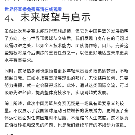
世界杯直播免费高清在线观看
4、未来展望与启示
虽然此次热身赛未能取得理想成绩，但它为中国男篮的发展指明
了方向。在与世界顶级球队交锋后，我们发现自身存在的问题以
及需改进之处，比如个人技术能力、团队协作等。因此，完善这
些短板将是今后训练的重要任务之一，以便更好地适应未来更高
水平赛事要求。
同时，这场热身赛也激励着更多年轻球员要勇敢追逐梦想，不断
超越自我。正如本场赛事所展现出的那样，无论结果如何，只要
努力拼搏，就一定会获得成长。此外，通过这类国际交流，可以
吸取先进经验，提高整体竞技水平，实现跨越式发展。
综上所述，此次中国男篮热身赛无疑是一场具有重要意义的较
量。不仅展示了我国篮球运动日益增长的发展潜力，更增强了全
体运动员面对任何困难时不屈服、不退缩的人生态度。这才是真
正值得珍视和深思的问题，也是我们继续前行的不竭动力源泉。