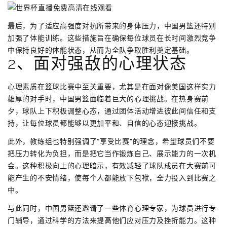
最后，为了适应高强度对抗所带来的身体压力，中国男篮还特别
加强了体能训练。这些措施旨在确保每位球员在长时间激烈竞争
中保持良好的体能状态，从而为全队争取胜利奠定基础。
2、面对强敌的心理状态
心理素质在篮球比赛中至关重要，尤其是在面对像美国这样实力
雄厚的对手时，中国男篮面临着巨大的心理挑战。在热身赛前
夕，球队上下积极调整心态，通过团体活动增进彼此间信任和支
持，让每位球员都能够以更加平和、自信的心态迎接挑战。
此外，教练组也特别强调了“享受比赛”的理念，希望球员们不要
把压力转化为负担，而是把它当作锻炼自己、展示能力的一次机
会。这种积极向上的心理暗示，有效减轻了球队成员在大赛前可
能产生的不安情绪，使每个人都能放下包袱，全力投入到比赛之
中。
与此同时，中国男篮还邀请了一些体育心理专家，为球员进行专
门辅导，通过科学的方法来提高他们应对压力及挫折能力。这种