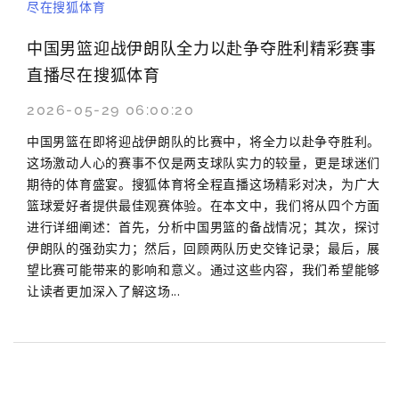
中国男篮迎战伊朗队全力以赴争夺胜利精彩赛事
直播尽在搜狐体育
2026-05-29 06:00:20
中国男篮在即将迎战伊朗队的比赛中，将全力以赴争夺胜利。
这场激动人心的赛事不仅是两支球队实力的较量，更是球迷们
期待的体育盛宴。搜狐体育将全程直播这场精彩对决，为广大
篮球爱好者提供最佳观赛体验。在本文中，我们将从四个方面
进行详细阐述：首先，分析中国男篮的备战情况；其次，探讨
伊朗队的强劲实力；然后，回顾两队历史交锋记录；最后，展
望比赛可能带来的影响和意义。通过这些内容，我们希望能够
让读者更加深入了解这场...