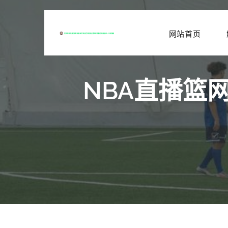
网站首页
NBA直播篮