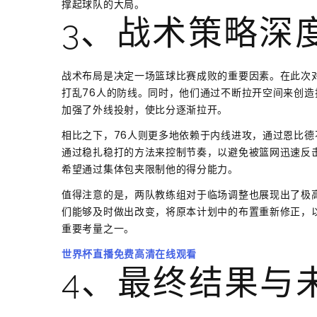
撑起球队的大局。
3、战术策略深
战术布局是决定一场篮球比赛成败的重要因素。在此次
打乱76人的防线。同时，他们通过不断拉开空间来创
加强了外线投射，使比分逐渐拉开。
相比之下，76人则更多地依赖于内线进攻，通过恩比
通过稳扎稳打的方法来控制节奏，以避免被篮网迅速反
希望通过集体包夹限制他的得分能力。
值得注意的是，两队教练组对于临场调整也展现出了极
们能够及时做出改变，将原本计划中的布置重新修正，
重要考量之一。
世界杯直播免费高清在线观看
4、最终结果与