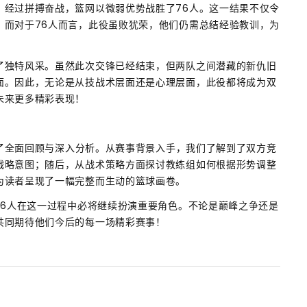
，经过拼搏奋战，篮网以微弱优势战胜了76人。这一结果不仅令
。而对于76人而言，此役虽败犹荣，他们仍需总结经验教训，为
了独特风采。虽然此次交锋已经结束，但两队之间潜藏的新仇旧
面。因此，无论是从技战术层面还是心理层面，此役都将成为双
未来更多精彩表现！
进行了全面回顾与深入分析。从赛事背景入手，我们了解到了双方竞
战略意图；随后，从战术策略方面探讨教练组如何根据形势调整
为读者呈现了一幅完整而生动的篮球画卷。
76人在这一过程中必将继续扮演重要角色。不论是巅峰之争还是
共同期待他们今后的每一场精彩赛事！