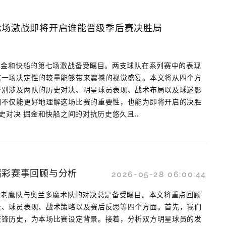
七场激战即将开启谁能晋级季后赛决胜局
掘金和快船的第七场激战备受瞩目。两支球队在系列赛中的表现
这一场决定性的较量能够带来震撼的视觉盛宴。本文将从四个方
分别涉及两队的历史对决、明星球员表现、战术布局以及球迷影
们不仅能更好地理解这场比赛的重要性，也能为即将开启的决胜
史对决 掘金和快船之间的对抗历史悠久且...
精彩赛事回顾与分析
2026-05-28 06:00:44
大老鹰队与奥兰多魔术队的对决总是备受瞩目。本文将重点回顾
景、球员表现、战术策略以及赛后反思等四个方面。首先，我们
交锋历史，为本场比赛设定背景。接着，分析双方明星球员的发