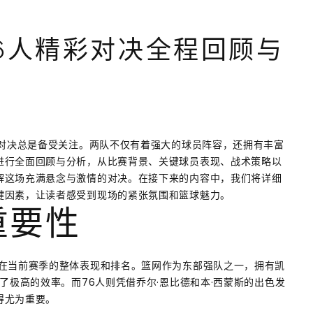
76人精彩对决全程回顾与
的对决总是备受关注。两队不仅有着强大的球员阵容，还拥有丰富
进行全面回顾与分析，从比赛背景、关键球员表现、战术策略以
解这场充满悬念与激情的对决。在接下来的内容中，我们将详细
键因素，让读者感受到现场的紧张氛围和篮球魅力。
重要性
方在当前赛季的整体表现和排名。篮网作为东部强队之一，拥有凯
了极高的效率。而76人则凭借乔尔·恩比德和本·西蒙斯的出色发
得尤为重要。