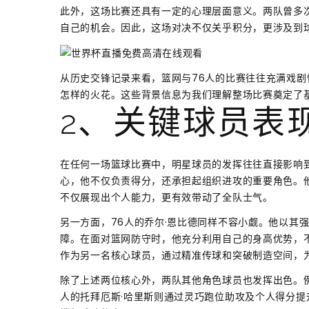
此外，这场比赛还具有一定的心理层面意义。两队曾多
自己的机会。因此，这场对决不仅关乎积分，更涉及到
从历史交锋记录来看，篮网与76人的比赛往往充满戏
怎样的火花。这些背景信息为我们理解整场比赛奠定了
2、关键球员表
在任何一场篮球比赛中，明星球员的发挥往往直接影响
心，他不仅负责得分，还承担起组织进攻的重要角色。
不仅展现出个人能力，更有效带动了全队士气。
另一方面，76人的乔尔·恩比德同样不容小觑。他以其
障。在面对篮网防守时，他充分利用自己的身高优势，
作为另一名核心球员，通过精准传球和突破制造空间，
除了上述两位核心外，两队其他角色球员也发挥出色。
人的托拜厄斯·哈里斯则通过灵巧跑位助攻及个人得分