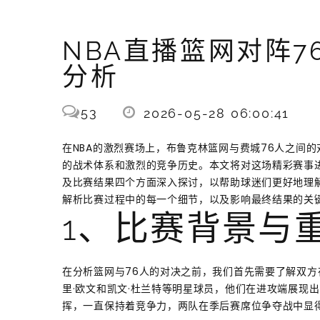
NBA直播篮网对阵
分析
53
2026-05-28 06:00:41
在NBA的激烈赛场上，布鲁克林篮网与费城76人之间
的战术体系和激烈的竞争历史。本文将对这场精彩赛事
及比赛结果四个方面深入探讨，以帮助球迷们更好地理
解析比赛过程中的每一个细节，以及影响最终结果的关
1、比赛背景与
在分析篮网与76人的对决之前，我们首先需要了解双
里·欧文和凯文·杜兰特等明星球员，他们在进攻端展现出
挥，一直保持着竞争力，两队在季后赛席位争夺战中显