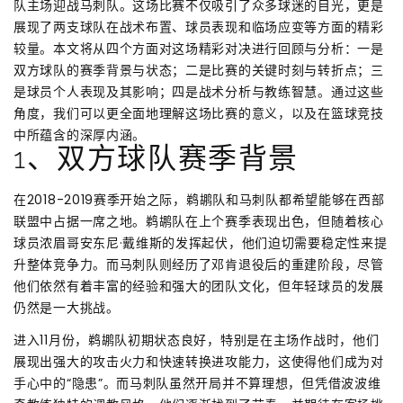
队主场迎战马刺队。这场比赛不仅吸引了众多球迷的目光，更是
展现了两支球队在战术布置、球员表现和临场应变等方面的精彩
较量。本文将从四个方面对这场精彩对决进行回顾与分析：一是
双方球队的赛季背景与状态；二是比赛的关键时刻与转折点；三
是球员个人表现及其影响；四是战术分析与教练智慧。通过这些
角度，我们可以更全面地理解这场比赛的意义，以及在篮球竞技
中所蕴含的深厚内涵。
1、双方球队赛季背景
在2018-2019赛季开始之际，鹈鹕队和马刺队都希望能够在西部
联盟中占据一席之地。鹈鹕队在上个赛季表现出色，但随着核心
球员浓眉哥安东尼·戴维斯的发挥起伏，他们迫切需要稳定性来提
升整体竞争力。而马刺队则经历了邓肯退役后的重建阶段，尽管
他们依然有着丰富的经验和强大的团队文化，但年轻球员的发展
仍然是一大挑战。
进入11月份，鹈鹕队初期状态良好，特别是在主场作战时，他们
展现出强大的攻击火力和快速转换进攻能力，这使得他们成为对
手心中的“隐患”。而马刺队虽然开局并不算理想，但凭借波波维