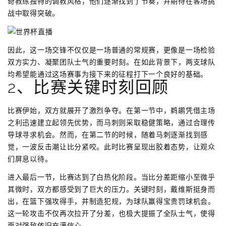
奇教练独特的调教风格，他们逐渐找到了节奏，并期待在客场挑
战中取得突破。
因此，这一场交锋不仅仅是一场普通的常规赛，更像是一场检验
双方实力、凝聚团队士气的重要时刻。在如此背景下，两支球队
均希望能通过这场赛事为接下来的征程打下一个良好的基础。
2、比赛关键时刻回顾
比赛伊始，双方就展开了激烈争夺。在第一节中，鹈鹕凭借主场
之利迅速建立起领先优势，而马刺则采取稳健策略，通过合理传
导球寻求机会。然而，在第二节的时候，随着马刺逐渐找到感
觉，一波反击潮让比分紧咬。此时比赛呈现出胶着态势，让观众
们屏息以待。
进入最后一节，比赛达到了白热化阶段。当比分差距缩小至微乎
其微时，双方都感受到了巨大的压力。关键时刻，戴维斯挺身而
出，在篮下强攻得手，并制造犯规，为球队赢得宝贵罚球机会。
这一轮攻击不仅再次拉开了分差，也极大提振了全队士气，使得
面对强敌依旧充满信心。