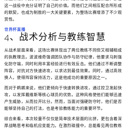
这一战役中充分证明了自己的价值。而他们之间相互配合所形成
的默契，也成为制胜的一大关键要素，为整场比赛增添了不少观
赏性。
世界杯直播
4、战术分析与教练智慧
从战术层面来看，这场比赛体现出了两位教练不同但又相辅相成
的执教理念。波波维奇强调团队协作与防守纪律，他要求马刺强
化防守端，同时利用丰富经验进行有效反击。他们通过不断调整
阵容，对抗对方快速进攻，以求达到最佳效果。同时，通过高效
换人，使得阵容保持活力，这是他成功的重要原因之一。
而对于鹈鹕来说，他们更倾向于快速转换进攻，通过控卫发起快
攻，以发挥戴维斯等核心球员的优势。这种风格使他们能够迅速
产生威胁，从而拉开比分。然而，当面对强硬防守时，他们是否
能够坚持自己的打法，也是考验教练能力的重要环节。
综合来看，本次较量不仅仅是简单技术层面的比拼，更包含着深
厚战略思考和临机应变能力。在激烈碰撞中，总能看见两位教练