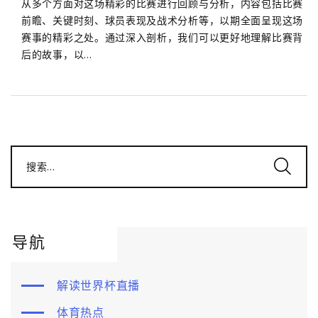
从多个方面对这场精彩的比赛进行回顾与分析，内容包括比赛
前瞻、关键时刻、球员表现及战术分析等，以期全面呈现这场
赛事的精彩之处。通过深入剖析，我们可以更好地理解比赛背
后的故事，以...
搜索...
导航
解读世界杯直播
体育热点