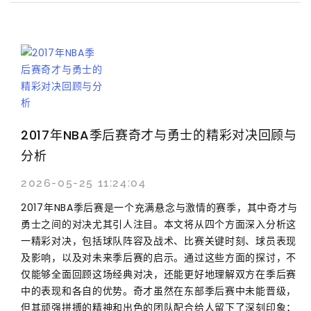
2017年NBA季后赛奇才与勇士的精彩对决回顾与
分析
2026-05-25 11:24:04
2017年NBA季后赛是一个充满悬念与激情的赛季，其中奇才与
勇士之间的对决尤其引人注目。本文将从四个方面深入分析这
一精彩对决，包括球队阵容及战术、比赛关键时刻、球员表现
及影响，以及对未来季后赛的启示。通过这些方面的探讨，不
仅能够全面回顾这场经典对决，还能更好地理解双方在季后赛
中的表现和各自的优势。奇才虽然在东部季后赛中未能晋级，
但其顽强拼搏的精神和出色的团队配合给人留下了深刻印象；