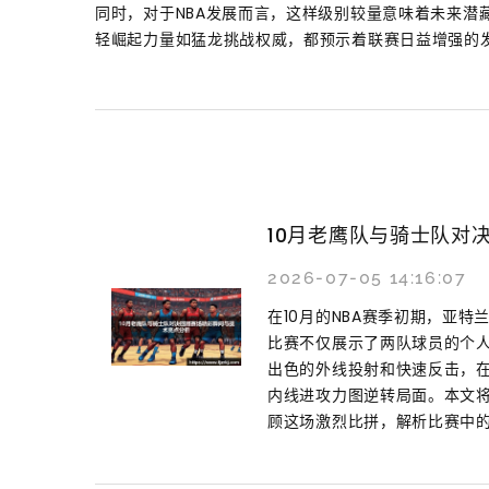
同时，对于NBA发展而言，这样级别较量意味着未来潜
轻崛起力量如猛龙挑战权威，都预示着联赛日益增强的
10月老鹰队与骑士队对
2026-07-05 14:16:07
在10月的NBA赛季初期，亚
比赛不仅展示了两队球员的个
出色的外线投射和快速反击，
内线进攻力图逆转局面。本文
顾这场激烈比拼，解析比赛中的