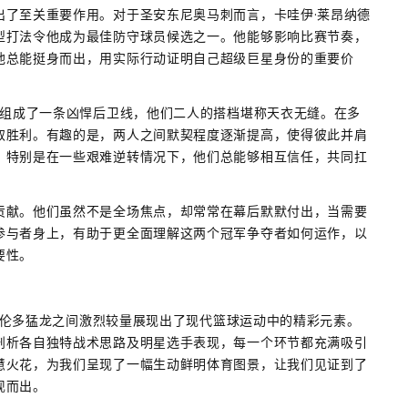
出了至关重要作用。对于圣安东尼奥马刺而言，卡哇伊·莱昂纳德
型打法令他成为最佳防守球员候选之一。他能够影响比赛节奏，
他总能挺身而出，用实际行动证明自己超级巨星身份的重要价
赞组成了一条凶悍后卫线，他们二人的搭档堪称天衣无缝。在多
取胜利。有趣的是，两人之间默契程度逐渐提高，使得彼此并肩
。特别是在一些艰难逆转情况下，他们总能够相互信任，共同扛
贡献。他们虽然不是全场焦点，却常常在幕后默默付出，当需要
参与者身上，有助于更全面理解这两个冠军争夺者如何运作，以
要性。
与多伦多猛龙之间激烈较量展现出了现代篮球运动中的精彩元素。
剖析各自独特战术思路及明星选手表现，每一个环节都充满吸引
慧火花，为我们呈现了一幅生动鲜明体育图景，让我们见证到了
现而出。