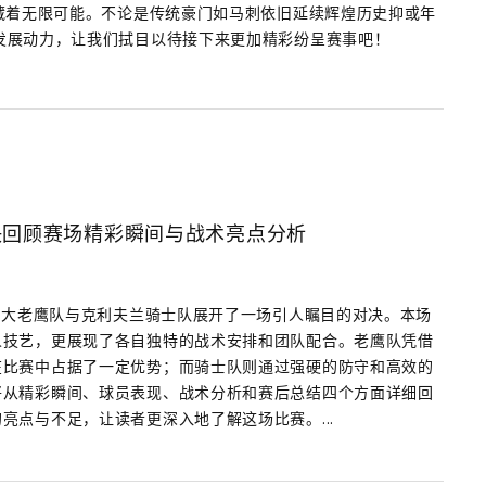
藏着无限可能。不论是传统豪门如马刺依旧延续辉煌历史抑或年
发展动力，让我们拭目以待接下来更加精彩纷呈赛事吧！
决回顾赛场精彩瞬间与战术亮点分析
特兰大老鹰队与克利夫兰骑士队展开了一场引人瞩目的对决。本场
人技艺，更展现了各自独特的战术安排和团队配合。老鹰队凭借
在比赛中占据了一定优势；而骑士队则通过强硬的防守和高效的
将从精彩瞬间、球员表现、战术分析和赛后总结四个方面详细回
亮点与不足，让读者更深入地了解这场比赛。...