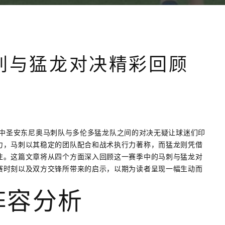
季马刺与猛龙对决精彩回顾
季，其中圣安东尼奥马刺队与多伦多猛龙队之间的对决无疑让球迷们印
力，马刺以其稳定的团队配合和战术执行力著称，而猛龙则凭借
注。这篇文章将从四个方面深入回顾这一赛季中的马刺与猛龙对
赛时刻以及双方交锋所带来的启示，以期为读者呈现一幅生动而
阵容分析