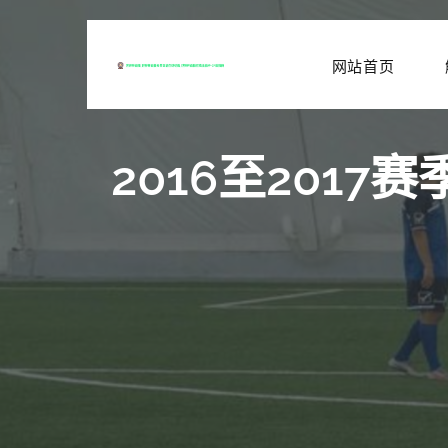
网站首页
2016至201