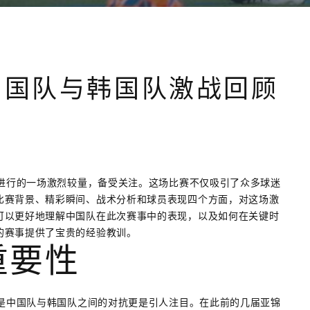
赛中国队与韩国队激战回顾
上进行的一场激烈较量，备受关注。这场比赛不仅吸引了众多球迷
比赛背景、精彩瞬间、战术分析和球员表现四个方面，对这场激
可以更好地理解中国队在此次赛事中的表现，以及如何在关键时
的赛事提供了宝贵的经验教训。
重要性
其是中国队与韩国队之间的对抗更是引人注目。在此前的几届亚锦