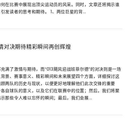
如何在比赛中展现出顶尖运动员的风采。同时，文章还将揭示谁
发读者的思考和期待。 1、两位巨星的背...
激情对决期待精彩瞬间再创辉煌
充满了激情与期待，而“013飓风迎战班菲尔德”的对决则是一场
队背景、赛事意义、精彩瞬间和未来展望四个方面，详细探讨这
回顾两队的历史与现状，以便更好地理解他们此次交锋的重要
于各自球队的意义，以及它们在联赛中的位置；然后，我们将聚
示那些令人难以忘怀的瞬间；最后，我们会展...