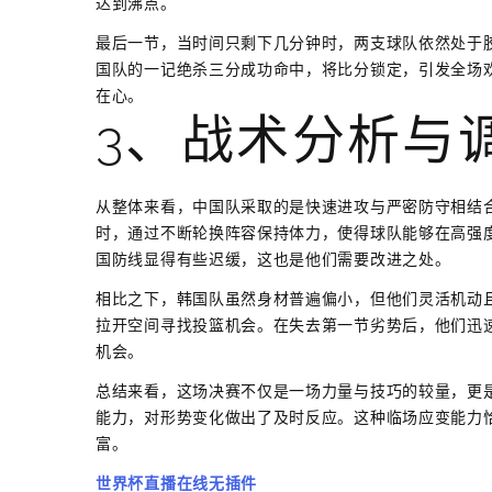
达到沸点。
最后一节，当时间只剩下几分钟时，两支球队依然处于
国队的一记绝杀三分成功命中，将比分锁定，引发全场
在心。
3、战术分析与
从整体来看，中国队采取的是快速进攻与严密防守相结
时，通过不断轮换阵容保持体力，使得球队能够在高强
国防线显得有些迟缓，这也是他们需要改进之处。
相比之下，韩国队虽然身材普遍偏小，但他们灵活机动
拉开空间寻找投篮机会。在失去第一节劣势后，他们迅
机会。
总结来看，这场决赛不仅是一场力量与技巧的较量，更
能力，对形势变化做出了及时反应。这种临场应变能力
富。
世界杯直播在线无插件