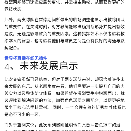
得篮网能够迅速适应局势变化，并掌控主动权，从而获得更好的
竞技状态。
此外，两支球队在暂停期间所做出的临场调整也显示出教练团队
的重要性。在关键时刻，对方教练能够准确判断形势并提出有效
建议，无疑是影响胜负的重要因素。这种指挥艺术不仅考验着教
练本人的智慧，也考验着他们与球员之间是否有良好的沟通与默
契配合。
世界杯直播在线无插件
4、未来发展启示
此次交锋虽然已经结束，但对于两支球队来说，却蕴含着许多未
来发展的启示。从老鹰角度来看，他们需要进一步提升自己的内
线实力以及整体防守体系。如果希望在激烈竞争中脱颖而出，就
必须找到解决问题的方法，加强角色球员之间配合，以便更好地
服务于核心选手特雷·杨。同时，一个合理有效的新秀培养体系也
是必不可少的一环。
而对于篮网来说，此次系列赛则证明他们具备冲击总冠军的潜