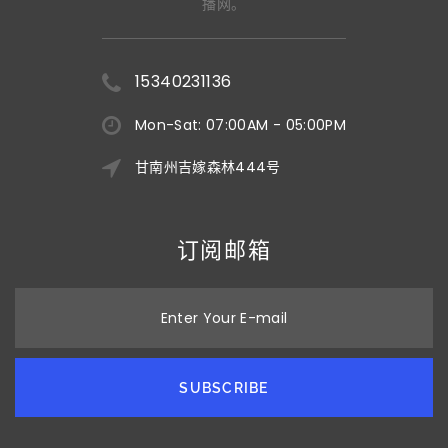
播网。
15340231136
Mon-Sat: 07:00AM - 05:00PM
甘南州吉嫁森林444号
订阅邮箱
Enter Your E-mail
SUBSCRIBE