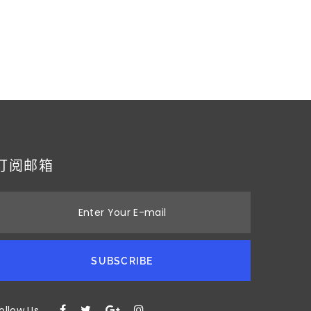
订阅邮箱
Enter Your E-mail
SUBSCRIBE
ollow Us