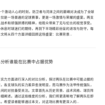
了一个激动人心的时刻，防卫者与河床之间的巅峰对决成为了全球
仅仅是一场普通的足球赛事，更是一场激情与荣耀的盛宴。两支
技战术和顽强拼搏的精神，给观众带来了无与伦比的视觉享受。
场休息时球迷们的期待，再到下半场精彩纷呈的进攻与防守，每
文将从四个方面详细回顾这场盛宴：比赛背景...
比分析谁能在比赛中占据优势
在实力方面进行深入的对比分析，探讨两队在比赛中可能占据的
展，各支球队的实力差异愈发明显，而马赛作为法甲传统强队，
之间的对抗备受关注。文章首先从历史背景、战术风格、球员阵
详细阐述。通过这些维度的分析，我们将更清晰地了解两队在即
。希望读者能够通过本文，对这场比赛有更深入的...