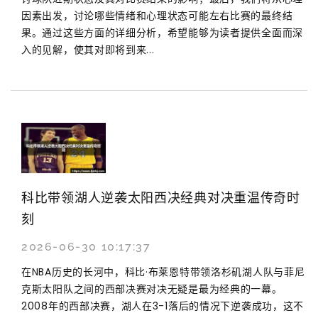
因素出发，讨论哪些情绪和心理状态可能左右比赛的最终结
果。通过这些方面的详细分析，希望能够为读者提供全面而深
入的见解，使其对即将到来...
科比带领湖人逆袭太阳西决经典对决重温传奇时
刻
2026-06-30 10:17:37
在NBA历史的长河中，科比·布莱恩特带领洛杉矶湖人队与菲尼
克斯太阳队之间的西部决赛对决无疑是最为经典的一幕。
2008年的西部决赛，湖人在3-1落后的情况下逆袭成功，这不