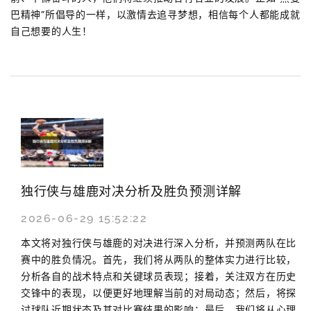
巴精神”所倡导的一样，以激情去追寻梦想，相信每个人都能成就
自己想要的人生！
独行侠与雄鹿对决分析及胜负预测详解
2026-06-29 15:52:22
本文将对独行侠与雄鹿的对决进行深入分析，并预测两队在比
赛中的胜负情况。首先，我们将从两队的整体实力进行比较，
分析各自的战术特点和关键球员表现；接着，关注双方在历史
交锋中的表现，以便更好地理解当前的对局动态；然后，将探
讨球队近期状态及其对比赛结果的影响；最后，我们将从心理