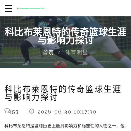
科比布莱恩特的传奇篮球生涯
与影响力探讨
体育明星
首页
科比布莱恩特的传奇篮球生涯
与影响力探讨
53
2026-06-30 10:17:30
科比布莱恩特是篮球历史上最具影响力和标志性的人物之一，他