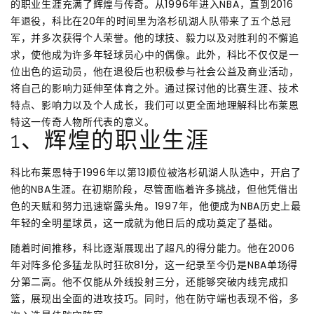
的职业生涯充满了辉煌与传奇。从1996年进入NBA，直到2016
年退役，科比在20年的时间里为洛杉矶湖人队带来了五个总冠
军，并多次获得个人荣誉。他的球技、毅力以及对胜利的不懈追
求，使他成为许多年轻球员心中的偶像。此外，科比不仅仅是一
位出色的运动员，他在退役后也积极参与社会公益及商业活动，
将自己的影响力延伸至体育之外。通过探讨他的比赛生涯、技术
特点、影响力以及个人成长，我们可以更全面地理解科比布莱恩
特这一传奇人物所代表的意义。
1、辉煌的职业生涯
科比布莱恩特于1996年以第13顺位被洛杉矶湖人队选中，开启了
他的NBA生涯。在初期阶段，尽管面临着许多挑战，但他凭借出
色的天赋和努力迅速崭露头角。1997年，他便成为NBA历史上最
年轻的全明星球员，这一成就为他日后的成功奠定了基础。
随着时间推移，科比逐渐展现出了超凡的得分能力。他在2006
年对阵多伦多猛龙队时狂砍81分，这一纪录至今仍是NBA单场得
分第二高。他不仅能从外线投射三分，还能够突破内线完成扣
篮，展现出全面的进攻技巧。同时，他在防守端也表现不俗，多