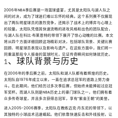
2006年NBA季后赛是一场篮球盛宴，尤其是太阳队与湖人队之
间的对决，成为了球迷们难以忘怀的经典。这个系列赛不仅展现
出了两队明星球员的激烈竞争，还揭示了战术上的博弈与心理上
的较量。太阳队凭借其快速流畅的进攻风格和出色的团队配合，
与湖人队在科比·布莱恩特的带领下展开了惊心动魄的比赛。本文
将从四个方面详细回顾这场精彩对决，包括球队背景、关键比赛
回顾、明星球员表现以及影响与遗产。在这些方面中，我们将一
同重温那段令人振奋的篮球时光，见证传奇瞬间如何铸就历史。
1、球队背景与历史
在2006年的季后赛之前，太阳队和湖人队都有着辉煌的历史。
太阳队自1976年成立以来，一直在追求总冠军的道路上努力奋
斗。在此期间，他们经历过多次季后赛，但始终未能捧起过总冠
军奖杯。而湖人队则是NBA历史上的豪门球队之一，他们拥有着
众多传奇球星，并且多次获得总冠军，享有“紫金王朝”的美誉。
进入2005-2006赛季，太阳队在教练迈克·丹东尼的带领下，以
其独特的小球战术迅速崛起。他们依靠快速反击和外线投射，让