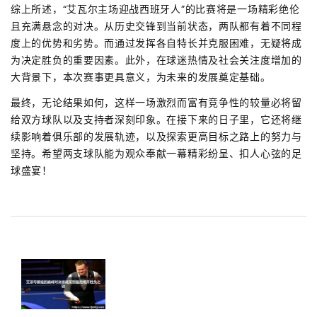
综上所述，“艾瓦尔主场迎战西班牙人”的比赛将是一场精彩绝伦
且充满悬念的对决。从历史交锋到当前状态，两队都有着不同程
度上的优势和劣势。而通过发挥各自特长并克服困难，无疑将成
为决定胜负的重要因素。此外，在球迷热情及社会关注度增加的
大背景下，本次赛事更具意义，为未来的发展奠定基础。
最终，无论结果如何，这样一场激烈而富有竞争性的较量必将留
给双方球队以及支持者深刻印象。在接下来的日子里，它还将继
续影响着俱乐部的发展轨迹，以及探索更高目标之路上的努力与
坚持。希望两支球队能为观众奉献一幕精彩纷呈、扣人心弦的足
球盛宴！