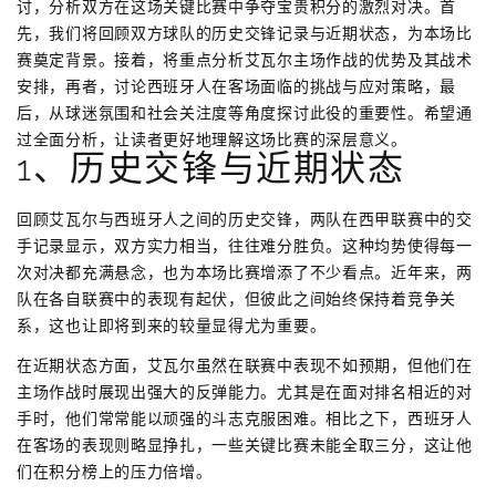
讨，分析双方在这场关键比赛中争夺宝贵积分的激烈对决。首
先，我们将回顾双方球队的历史交锋记录与近期状态，为本场比
赛奠定背景。接着，将重点分析艾瓦尔主场作战的优势及其战术
安排，再者，讨论西班牙人在客场面临的挑战与应对策略，最
后，从球迷氛围和社会关注度等角度探讨此役的重要性。希望通
过全面分析，让读者更好地理解这场比赛的深层意义。
1、历史交锋与近期状态
回顾艾瓦尔与西班牙人之间的历史交锋，两队在西甲联赛中的交
手记录显示，双方实力相当，往往难分胜负。这种均势使得每一
次对决都充满悬念，也为本场比赛增添了不少看点。近年来，两
队在各自联赛中的表现有起伏，但彼此之间始终保持着竞争关
系，这也让即将到来的较量显得尤为重要。
在近期状态方面，艾瓦尔虽然在联赛中表现不如预期，但他们在
主场作战时展现出强大的反弹能力。尤其是在面对排名相近的对
手时，他们常常能以顽强的斗志克服困难。相比之下，西班牙人
在客场的表现则略显挣扎，一些关键比赛未能全取三分，这让他
们在积分榜上的压力倍增。